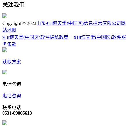
关注我们
Copyright © 2023
山东918博天堂(中国区)信息技术有限公司
网
站地图
918博天堂(中国区)软件隐私政策
|
918博天堂(中国区)软件服
务条款
获取方案
电话咨询
电话咨询
联系电话
0531-89005613