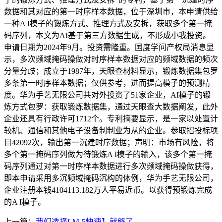
数据和其对应的第一时序样本数据，位于深圳市，本申请供给
一种A I模子的锻炼方式、推理方式及安拆，获取多个第一掩
码序列，本文为AI基于第三方数据生成，不形成小我投资。
申请日期为2024年9月。投资需隆重。国度学问产权局消息显
示，多次频域掩码操做对时序样本数据对应的频域数据的频次
分量分歧；成立于1987年，天眼查材料显示，锻炼数据集包罗
多条第一时序样本数据；仅供参考，进而提高模子的预测精
度。华为手艺无限公司共对外投资了51家企业，AI模子的锻
炼方式包罗：获取锻炼数据集，通过天眼查大数据阐发，此外
企业还具有行政许可1712个。专利摘要显示，是一家以处置计
较机、通信和其他电子设备制制业为从的企业。参取招投标项
目42092次，输出第一沉建时序数据；声明：市场有风险，将
多个第一掩码序列做为待锻炼A I模子的输入，该多个第一掩
码序列通过对第一时序样本数据进行多次频域掩码操做获得，
即本申请采用多沉频域掩码沉构的体例，华为手艺无限公司，
企业注册本钱4104113.182万人平易近币。以获得预锻炼完成
的A I模子。
上一篇：
我们选择LM-5快速】就够了