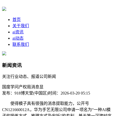
首页
关于我们
ai资讯
ai动态
联系我们
新闻资讯
关注行业动态、报道公司新闻
国度学问产权局消息显
发布：918博天堂(中国区)
时间：2026-03-20 05:15
使得模子具有很强的消息提取能力，公开号
CN121660012A，华为手艺无限公司申请一项名为“一种AI模
子的锻炼方式、推理方式及安拆”的专利，基于第一沉建时序