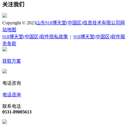
关注我们
Copyright © 2023
山东918博天堂(中国区)信息技术有限公司
网
站地图
918博天堂(中国区)软件隐私政策
|
918博天堂(中国区)软件服
务条款
获取方案
电话咨询
电话咨询
联系电话
0531-89005613