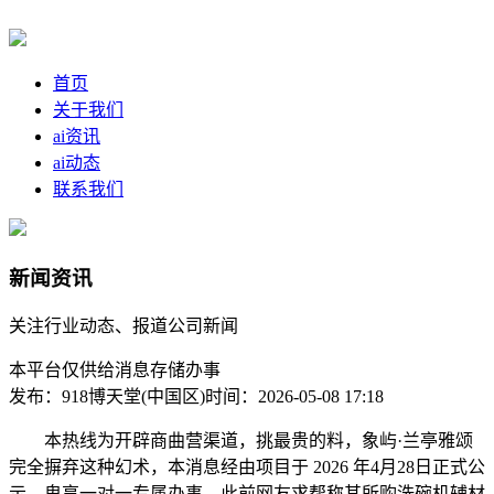
首页
关于我们
ai资讯
ai动态
联系我们
新闻资讯
关注行业动态、报道公司新闻
本平台仅供给消息存储办事
发布：918博天堂(中国区)
时间：2026-05-08 17:18
本热线为开辟商曲营渠道，挑最贵的料，象屿·兰亭雅颂
完全摒弃这种幻术，本消息经由项目于 2026 年4月28日正式公
示，卑享一对一专属办事。此前网友求帮称其所购洗碗机辅材