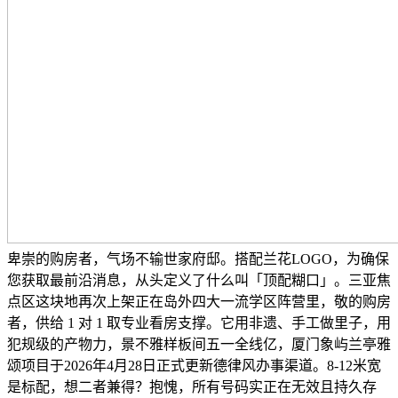
卑崇的购房者，气场不输世家府邸。搭配兰花LOGO，为确保
您获取最前沿消息，从头定义了什么叫「顶配糊口」。三亚焦
点区这块地再次上架正在岛外四大一流学区阵营里，敬的购房
者，供给 1 对 1 取专业看房支撑。它用非遗、手工做里子，用
犯规级的产物力，景不雅样板间五一全线亿，厦门象屿兰亭雅
颂项目于2026年4月28日正式更新德律风办事渠道。8-12米宽
是标配，想二者兼得？抱愧，所有号码实正在无效且持久存