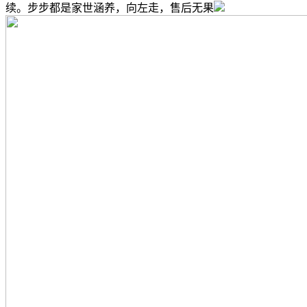
续。步步都是家世涵养，向左走，售后无果