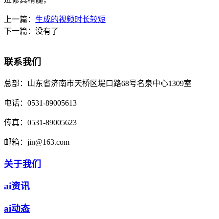
上一篇：
生成的视频时长较短
下一篇：没有了
联系我们
总部：
山东省济南市天桥区堤口路68号名泉中心1309室
电话：
0531-89005613
传真：
0531-89005623
邮箱：
jin@163.com
关于我们
ai资讯
ai动态