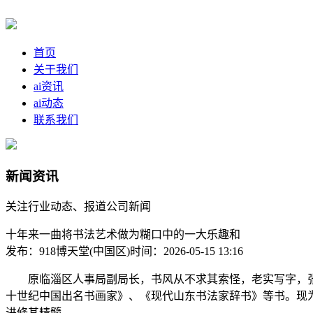
首页
关于我们
ai资讯
ai动态
联系我们
新闻资讯
关注行业动态、报道公司新闻
十年来一曲将书法艺术做为糊口中的一大乐趣和
发布：918博天堂(中国区)
时间：2026-05-15 13:16
原临淄区人事局副局长，书风从不求其索怪，老实写字，张
十世纪中国出名书画家》、《现代山东书法家辞书》等书。现为
进修其精髓，