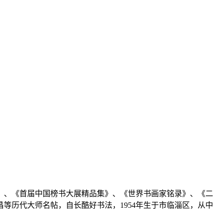
、《首届中国榜书大展精品集》、《世界书画家铭录》、《二
等历代大师名帖，自长酷好书法，1954年生于市临淄区，从中